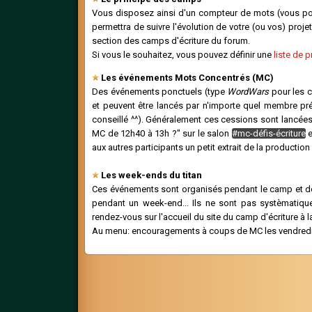
Vous disposez ainsi d'un compteur de mots (vous pou
permettra de suivre l'évolution de votre (ou vos) projets
section des camps d'écriture du forum.
Si vous le souhaitez, vous pouvez définir une
liste de p
Les événements Mots Concentrés (MC)
Des événements ponctuels (type
WordWars
pour les 
et peuvent être lancés par n'importe quel membre pr
conseillé ^^). Généralement ces cessions sont lancée
MC de 12h40 à 13h ?" sur le salon
#mc-défis-écriture
e
aux autres participants un petit extrait de la producti
Les week-ends du titan
Ces événements sont organisés pendant le camp et don
pendant un week-end... Ils ne sont pas systèmatiqu
rendez-vous sur l'accueil du site du camp d'écriture à 
Au menu: encouragements à coups de MC les vendredi