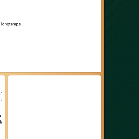
s longtemps !
ar
t
n.
à