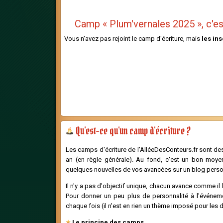
Camp « Plum'vernales 2025 », c'est
Vous n'avez pas rejoint le camp d'écriture, mais
les in
Qu'est-ce qu'un camp d'écriture ?
L
es camps d'écriture de l'AlléeDesConteurs.fr sont des
an (en règle générale). Au fond, c'est un bon moyen
quelques nouvelles de vos avancées sur un blog person
Il n'y a pas d'objectif unique, chacun avance comme il l
Pour donner un peu plus de personnalité à l'événemen
chaque fois (il n'est en rien un thème imposé pour les d
Le principe des camps