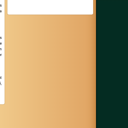
s
la
s
e
n
er
t
,