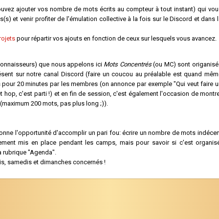
vez ajouter vos nombre de mots écrits au compteur à tout instant) qui vou
(s) et venir profiter de l'émulation collective à la fois sur le Discord et dans 
rojets
pour répartir vos ajouts en fonction de ceux sur lesquels vous avancez.
connaisseurs) que nous appelons ici
Mots Concentrés
(ou MC) sont origanisé
ésent sur notre canal Discord (faire un coucou au préalable est quand mêm
s pour 20 minutes par les membres (on annonce par exemple "Qui veut faire u
t hop, c'est parti !) et en fin de session, c'est également l'occasion de montr
on (maximum 200 mots, pas plus long ;)).
ne l'opportunité d'accomplir un pari fou: écrire un nombre de mots indécen
ement mis en place pendant les camps, mais pour savoir si c'est organisé
la rubrique "Agenda".
s, samedis et dimanches concernés !