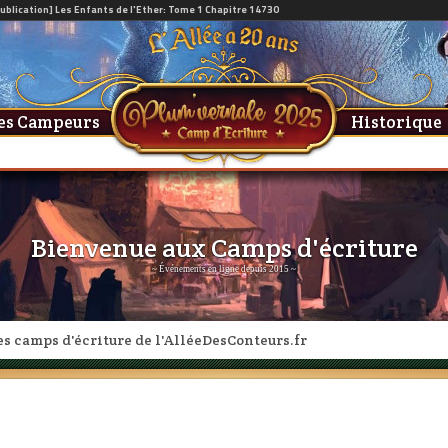
es Campeurs
Historique
Bienvenue aux Camps d'écriture
~ Événements en ligne depuis 2015 ~
es camps d'écriture de l'AlléeDesConteurs.fr