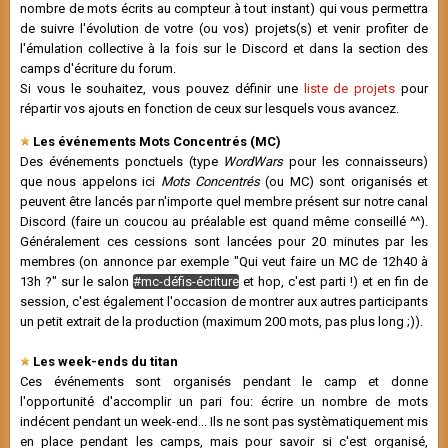
nombre de mots écrits au compteur à tout instant) qui vous permettra
de suivre l'évolution de votre (ou vos) projets(s) et venir profiter de
l'émulation collective à la fois sur le Discord et dans la section des
camps d'écriture du forum.
Si vous le souhaitez, vous pouvez définir une
liste de projets
pour
répartir vos ajouts en fonction de ceux sur lesquels vous avancez.
Les événements Mots Concentrés (MC)
Des événements ponctuels (type
WordWars
pour les connaisseurs)
que nous appelons ici
Mots Concentrés
(ou MC) sont origanisés et
peuvent être lancés par n'importe quel membre présent sur notre canal
Discord (faire un coucou au préalable est quand même conseillé ^^).
Généralement ces cessions sont lancées pour 20 minutes par les
membres (on annonce par exemple "Qui veut faire un MC de 12h40 à
13h ?" sur le salon
#mc-défis-écriture
et hop, c'est parti !) et en fin de
session, c'est également l'occasion de montrer aux autres participants
un petit extrait de la production (maximum 200 mots, pas plus long ;)).
Les week-ends du titan
Ces événements sont organisés pendant le camp et donne
l'opportunité d'accomplir un pari fou: écrire un nombre de mots
indécent pendant un week-end... Ils ne sont pas systèmatiquement mis
en place pendant les camps, mais pour savoir si c'est organisé,